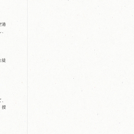
空港
し、
生徒
て、
、授